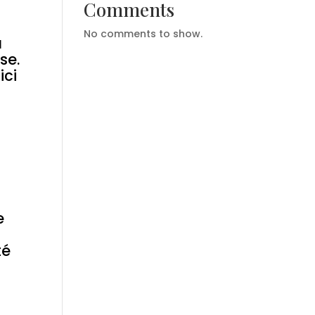
Comments
No comments to show.
u
se.
ici
e
té